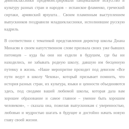
девятиклассники продемонстрировали танцевальное искусство и
культуру разных стран и народов – испанское фламенко, греческий
сиртаки, армянский ярхушта... Своим пламенным выступлением
выпускников поздравили младшеклассники, исполнившие русскую
кадриль.
В соответствии с тематикой представления директор школы Диана
Минасян в своем напутственном слове призвала своих уже бывших
питомцев – куда бы они ни ездили в будушем, где бы ни
находились, не забывать родную школу, давшую им бесценную
путевку в жизнь. «Наше меропритие проходит под девизом «Все
пути ведут в школу Чехова», который призывает помнить, что
история разных стран, их культура, языки и ценности объединяются
здесь, под сводами вашей любимой школы, которая дала вам
хорошее образование и самое главное – умение быть хорошим
человеком», – сказала она, пожелав выпускникам с уверенностью,
любовью и мудростью шагать в будущее и достойно начать новую
главу своей жизни.