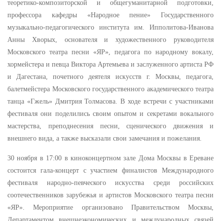
теоретико-композиторской и общегуманитарной подготовки,
профессора кафедры «Народное пение» Государственного
музыкально-педагогического института им. Ипполитова-Иванова
Анны Хворых, основателя и художественного руководителя
Московского театра песни «ЯР», педагога по народному вокалу,
хормейстера и певца Виктора Артемьева и заслуженного артиста РФ
и Дагестана, почетного деятеля искусств г. Москвы, педагога,
балетмейстера Московского государственного академического театра
танца «Гжель» Дмитрия Толмасова. В ходе встречи с участниками
фестиваля они поделились своим опытом и секретами вокального
мастерства, преподнесения песни, сценического движения и
внешнего вида, а также высказали свои замечания и пожелания.
30 ноября в 17:00 в киноконцертном зале Дома Москвы в Ереване
состоится гала-концерт с участием финалистов Международного
фестиваля народно-певческого искусства среди российских
соотечественников зарубежья и артистов Московского театра песни
«ЯР». Мероприятие организовано Правительством Москвы,
Департаментом внешнеэкономических и международных связей