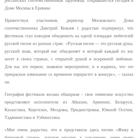
российских соотечественников зарубежья, открывшегося сегодня в
Доме Москвы в Ереване.
Приветствуя участников, директор Московского Дома
соотечественника Дмитрий Кожаев с радостью подчеркнул, что
фестиваль стал поводом объединить на одной площадке любителей
русской песни из разных стран. «Русская песня — это русская душа,
русский язык, который нас объединяет и который каждый из вас
несет в своих странах, с открытой душой и искренней любовью.
Для нас это первое, знаковое мероприятие, и я надеюсь, что это
прекрасное начинание со временем перерастет в конкурс», – сказал
он.
География фестиваля весьма обширная – свое певческое искусство
представляют исполнители из Абхазии, Армении, Беларуси,
Казахстана, Киргизии, Молдовы, Приднестровья, Южной Осетии,
Таджикистана и Узбекистана.
«Мне очень радостно, что я представила здесь песню «Живу в
березовой стране», которая сегодня, к сожалению, очень редко