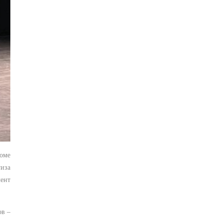
Доме
иза
ент
ов –