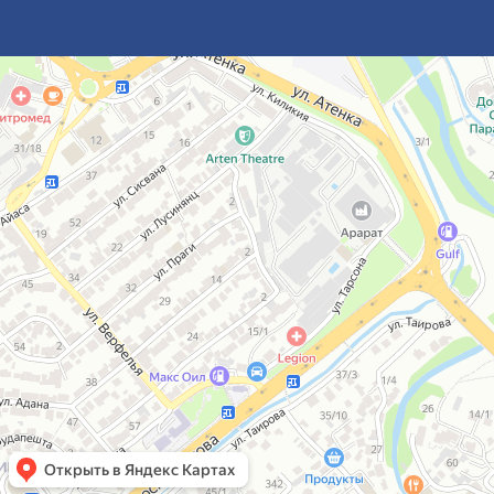
Ереван
Улица Аргишти, 7 — Яндекс Карты