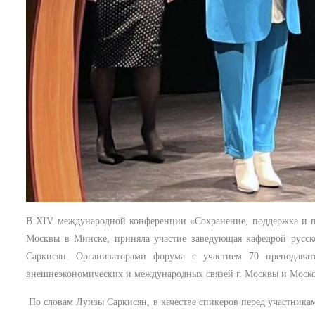
В XIV международной конференции «Сохранение, поддержка и пр
Москвы в Минске, приняла участие заведующая кафедрой русск
Саркисян. Организаторами форума с участием 70 преподават
внешнеэкономических и международных связей г. Москвы и Моско
​
По словам Луизы Саркисян, в качестве спикеров перед участник