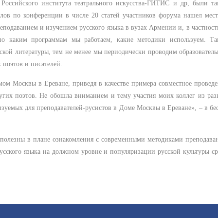
 Российского института театрального искусства-ГИТИС и др, были т
алов по конференции в числе 20 статей участников форума нашел мес
еподаванием и изучением русского языка в вузах Армении и, в частност
 по каким программам мы работаем, какие методики используем. Та
сской литературы, тем не менее мы периодически проводим образовател
 поэтов и писателей.
мом Москвы в Ереване, приведя в качестве примера совместное провед
ругих поэтов. Не обошла вниманием и тему участия моих коллег из ра
зуемых для преподавателей-русистов в Доме Москвы в Ереване», – в бе
 полезны в плане ознакомления с современными методиками преподава
усского языка на должном уровне и популяризации русской культуры с