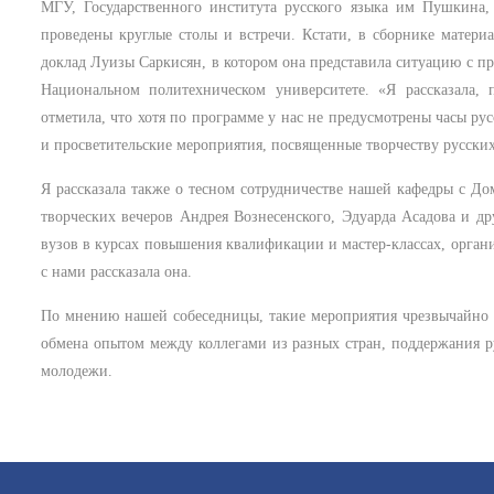
МГУ, Государственного института русского языка им Пушкина,
проведены круглые столы и встречи. Кстати, в сборнике матери
доклад Луизы Саркисян, в котором она представила ситуацию с пр
Национальном политехническом университете. «Я рассказала,
отметила, что хотя по программе у нас не предусмотрены часы ру
и просветительские мероприятия, посвященные творчеству русских
Я рассказала также о тесном сотрудничестве нашей кафедры с До
творческих вечеров Андрея Вознесенского, Эдуарда Асадова и д
вузов в курсах повышения квалификации и мастер-классах, органи
с нами рассказала она.
​По мнению нашей собеседницы, такие мероприятия чрезвычайно
обмена опытом между коллегами из разных стран, поддержания р
молодежи.