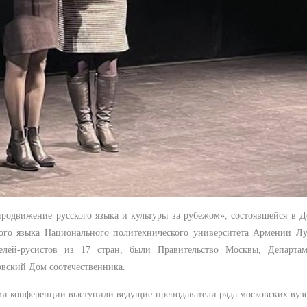
одвижение русского языка и культуры за рубежом», состоявшейся в 
ого языка Национального политехнического университета Армении Лу
елей-русистов из 17 стран, были Правительство Москвы, Департам
вский Дом соотечественника.
ами конференции выступили ведущие преподаватели ряда московских вуз