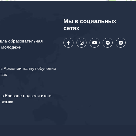
Мы в социальных
сетях
шла образовательная
я молодежи
из Армении начнут обучение
узах
 в Ереване подвели итоги
о языка