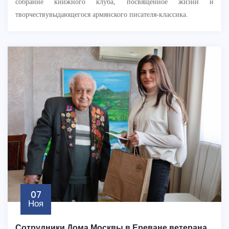
собрание книжного клуба, посвященное жизни и
творчествувыдающегося армянского писателя-классика.
07
Ноя
Сотрудники Дома Москвы в Ереване ветерана