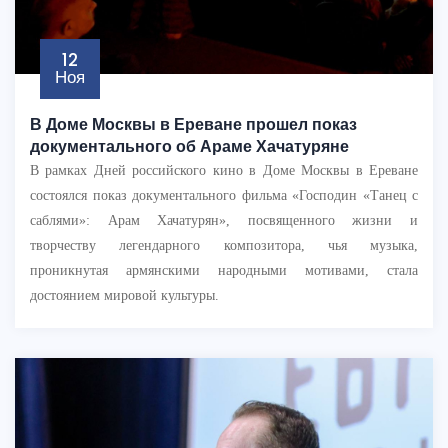
12
Ноя
В Доме Москвы в Ереване прошел показ
документального об Араме Хачатуряне
В рамках Дней российского кино в Доме Москвы в Ереване
состоялся показ документального фильма «Господин «Танец с
саблями»: Арам Хачатурян», посвященного жизни и
творчеству легендарного композитора, чья музыка,
проникнутая армянскими народными мотивами, стала
достоянием мировой культуры.