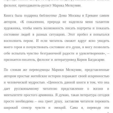
филолог, преподаватель-русист Марика Мелкумян.
Книга была подарена библиотеке Дома Москвы в Ереване самим
автором. «К сожалению, природа не наделила меня талантом
художника, чтобы иметь возможность писать портреты и показать
состояние людей в разных ситуациях. Этот пробел я попытался
восполнить пером. И если читатель сможет вдруг ясно увидеть
моего героя и почувствовать состояние его души, я могу позволить
себе испытать чувство безграничной радости и удовлетворения», –
признается писатель, филолог и литературовед Корюн Багдасарян.
По словам же переводчицы Марики Мелкумян, представленные
автором простые житейские истории поражают своей искренностью
и человеческой мудростью. «Ценность данной книги в том, что она
дает русскоязычному читателю представление о жизни и
менталитете простого армянина. Я думаю, такая литература сегодня
просто необходима – она греет душу, заставляя читателя пережить
широкий спектр чувств и эмоций. Сама я, переводя эти